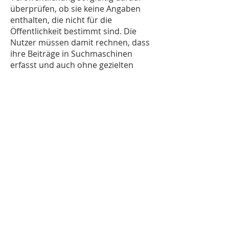
überprüfen, ob sie keine Angaben
enthalten, die nicht für die
Öffentlichkeit bestimmt sind. Die
Nutzer müssen damit rechnen, dass
ihre Beiträge in Suchmaschinen
erfasst und auch ohne gezielten
Aufruf unseres Angebotes weltweit
zugreifbar werden.
Cookies:
In einigen Bereichen unseres
Angebots verwenden wir Cookies,
um Benutzerfunktionen zu
realisieren. Auf bestimmten Seiten
können Anzeigen von Unternehmen
oder Agenturen direkt geliefert
werden. Hier kommen
möglicherweise Cookies zum Einsatz,
ohne dass wir die Nutzer darauf
hinweisen können. Weiterhin
arbeiten wir mit externen